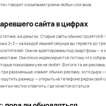
ти» говорит о компании громче любых слоганов.
таревшего сайта в цифрах
стетике, а в деньгах. Старые сайты обычно грузятся 6–
ных 2–3 — на каждой лишней секунде вы теряете до тр
осетителей. Они не адаптированы под смартфоны — а 
икистане. Они плохо индексируются, потому что собран
торые поисковики уже не любят. В итоге та же реклама
а-три раза меньше, и винят обычно рекламу, хотя дыра — 
 ощутить разницу — открыть на телефоне рядом свой са
ента и честно ответить, где хочется остаться.
: пора ли обновляться