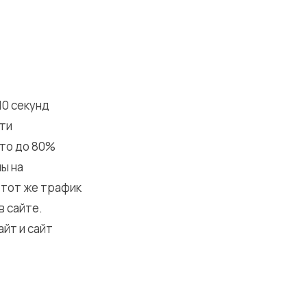
10 секунд
ети
это до 80%
ы на
, тот же трафик
в сайте.
йт и сайт