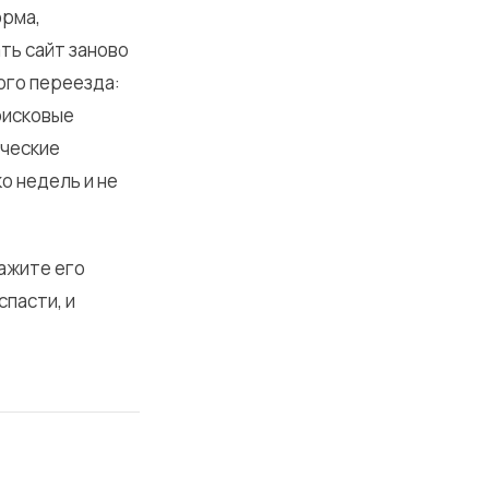
орма,
ть сайт заново
ого переезда:
оисковые
нческие
о недель и не
кажите его
спасти, и