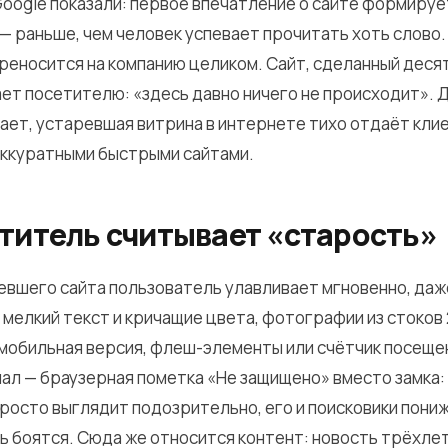
oogle показали: первое впечатление о сайте формиру
 — раньше, чем человек успевает прочитать хоть слово.
реносится на компанию целиком. Сайт, сделанный десят
ет посетителю: «здесь давно ничего не происходит». 
ает, устаревшая витрина в интернете тихо отдаёт кли
аккуратными быстрыми сайтами.
етитель считывает «старость»
евшего сайта пользователь улавливает мгновенно, даж
мелкий текст и кричащие цвета, фотографии из стоков 
обильная версия, флеш-элементы или счётчик посещен
ал — браузерная пометка «Не защищено» вместо замка:
 просто выглядит подозрительно, его и поисковики пони
ть боятся. Сюда же относится контент: новость трёхле