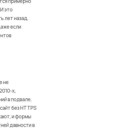
ется примерно
 И это
ь лет назад,
Даже если
ентов
е не
2010-х,
ий в подвале.
 сайт без HTTPS
жают, и формы
тней давности в