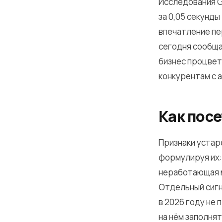
Исследования G
за 0,05 секунды
впечатление пе
сегодня сообща
бизнес процвет
конкурентам с 
Как пос
Признаки устар
формулируя их: 
неработающая м
Отдельный сигн
в 2026 году не
на нём заполня