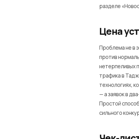
разделе «Новос
Цена ус
Проблема не в э
против нормаль
нетерпеливых п
трафика в Тадж
технологиях, ко
— а заявок в дв
Простой способ
сильного конкур
Чек-лист