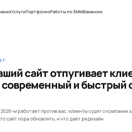
пании
Услуги
Портфолио
Работы по SMM
Вакансии
 Г.
вший сайт отпугивает кли
 современный и быстрый 
в 2026-м работает против вас: клиенты судят о компании з
что сайт пора обновлять, и что даёт редизайн.