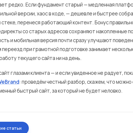
ает редко. Если фундамент старый — медленная платф
ильной версии, хаос в коде, — дешевле и быстрее собра
 стеке, перенеся работающий контент. Бонус правильн
директы со старых адресов сохраняют накопленные п
рость и мобильная версия почти сразу улучшают поведе
м переезд при грамотной подготовке занимает нескольк
работу текущего сайта ни на день.
айт глазами клиента — и если увиденное не радует, по
WeBrand
: проведём честный разбор, скажем, что можно 
енный быстрый сайт, за который не будет неловко.
гие статьи