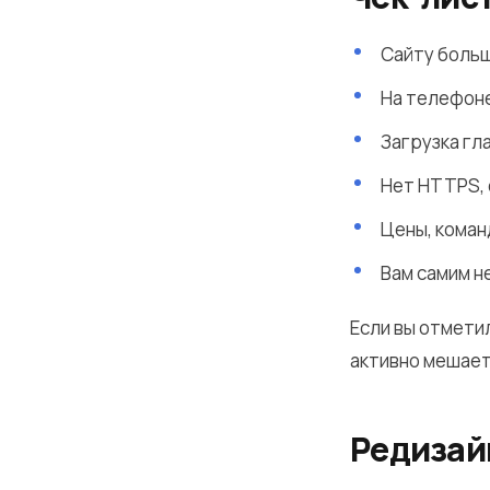
Сайту больш
На телефон
Загрузка гл
Нет HTTPS, 
Цены, коман
Вам самим н
Если вы отмети
активно мешае
Редизайн