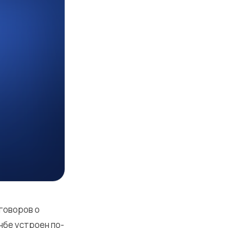
говоров о
анбе устроен по-