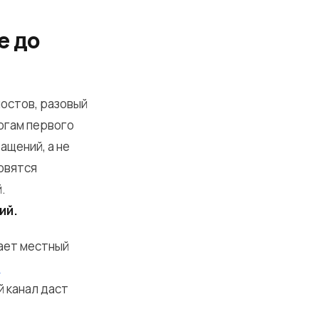
е до
постов, разовый
огам первого
ащений, а не
новятся
.
ий.
нает местный
ю
й канал даст