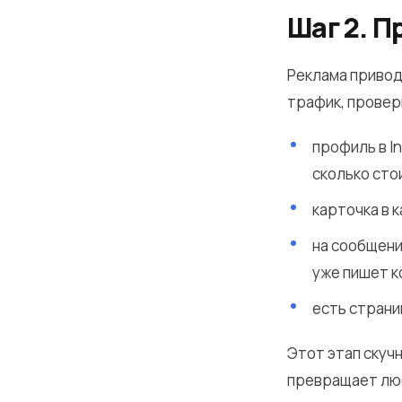
Шаг 2. П
Реклама привод
трафик, провер
профиль в I
сколько стои
карточка в к
на сообщени
уже пишет к
есть страниц
Этот этап скучн
превращает лю