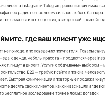
рия живёт в Instagram и Telegram, решения принимаются
арафанное радио по-прежнему сильнее любого баннера.
т не с «завести все соцсети», а с короткой трезвой по
оймите, где ваш клиент уже ищ
т не по моде, а по поведению покупателя. Товары с виз
 еда, одежда, мебель, красота — продаются через Inst
няют, пишут в директ. Услуги с обдуманным выбором — 
роительство, B2B — требуют сайта и поиска: человек г
тает. Быстрая коммуникация и повторные продажи живут
ите десять своих клиентов, как они вас нашли и где ис
это бесплатное исследование точнее любых догадок.