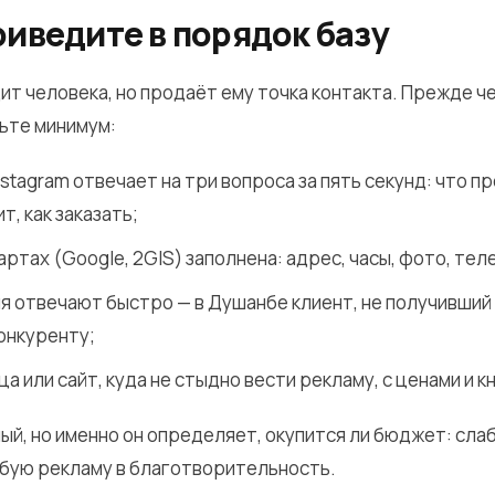
риведите в порядок базу
ит человека, но продаёт ему точка контакта. Прежде че
ьте минимум:
nstagram отвечает на три вопроса за пять секунд: что п
т, как заказать;
артах (Google, 2GIS) заполнена: адрес, часы, фото, тел
я отвечают быстро — в Душанбе клиент, не получивший 
онкуренту;
а или сайт, куда не стыдно вести рекламу, с ценами и к
ый, но именно он определяет, окупится ли бюджет: сла
бую рекламу в благотворительность.