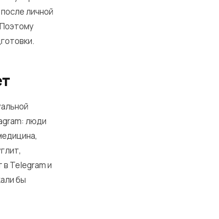
 после личной
 Поэтому
дготовки.
ет
уальной
agram: люди
медицина,
углит,
 в Telegram и
кали бы