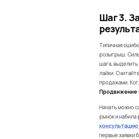
Шаг 3. З
результ
Типичная ошибк
розыгрыш. Силь
шага, выделить 
лайки. Считайте
продажами. Ког
Продвижение —
Начать можно с
рынок и набила 
консультацию
первые заявки 