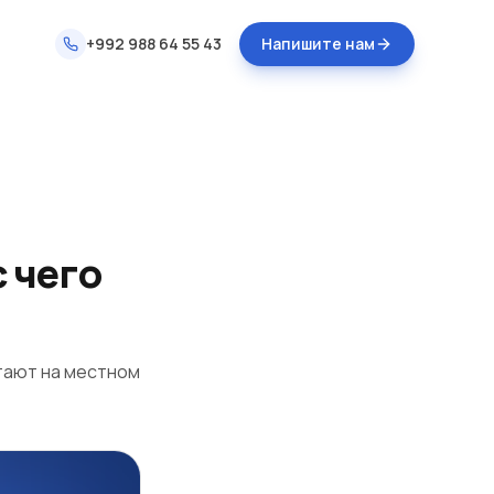
+992 988 64 55 43
Напишите нам
с чего
тают на местном