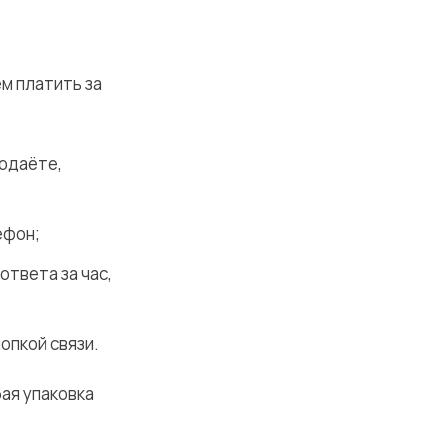
м платить за
родаёте,
ефон;
ответа за час,
нопкой связи.
бая упаковка