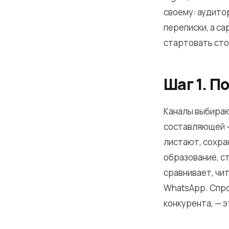
своему: аудито
переписки, а с
стартовать стои
Шаг 1. П
Каналы выбираю
составляющей —
листают, сохра
образование, ст
сравнивает, чи
WhatsApp. Спрос
конкурента, — 