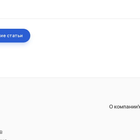
гие статьи
О компании
в