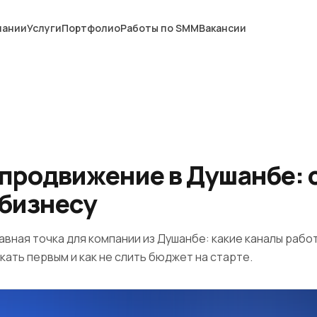
пании
Услуги
Портфолио
Работы по SMM
Вакансии
-продвижение в Душанбе: 
 бизнесу
вная точка для компании из Душанбе: какие каналы рабо
скать первым и как не слить бюджет на старте.