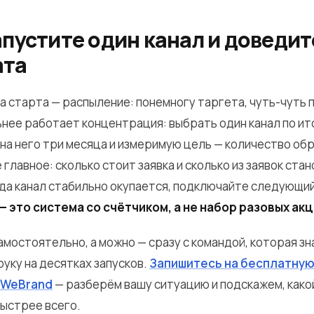
апустите один канал и доведит
ата
а старта — распыление: понемногу таргета, чуть-чуть 
нее работает концентрация: выбрать один канал по ит
на него три месяца и измеримую цель — количество обр
 главное: сколько стоит заявка и сколько из заявок ста
да канал стабильно окупается, подключайте следующий
 это система со счётчиком, а не набор разовых акц
амостоятельно, а можно — сразу с командой, которая з
руку на десятках запусков.
Запишитесь на бесплатну
 WeBrand
— разберём вашу ситуацию и подскажем, како
быстрее всего.