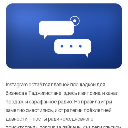
Instagram остаётся главной площадкой для
бизнеса в Таджикистане: здесь и витрина, и канал
продаж, и сарафанное радио. Но правила игры
заметно сместились, и стратегии трёхлетней
давности — посты ради «ежедневного
присутствия», погоня за лайками, хэштеги списком