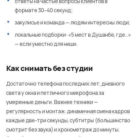
ответы на частые вопросы клиентов в
формате 30–40 секунд;
закулисье и команда — людям интересны люди;
локальные подборки: «5 мест в Душанбе, где…»
— если уместно для ниши.
Как снимать без студии
Достаточно телефона последних лет, дневного
света у окна и петличного микрофона за
умеренные деньги. Важнее техники —
регулярность и монтаж: динамичная смена кадров
каждые две-три секунды, субтитры (большинство
смотрит без звука) и хронометраж до минуты.