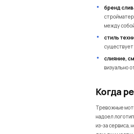
бренд слив
стройматери
между собой
стиль техн
существует 
слияние, с
визуально о
Когда ре
Тревожные моти
надоел логотип»
из-за сервиса,