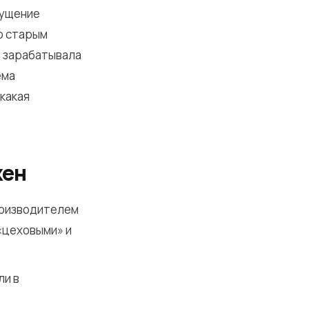
щущение
о старым
я зарабатывала
ема
икакая
жен
роизводителем
 «цеховыми» и
ли в