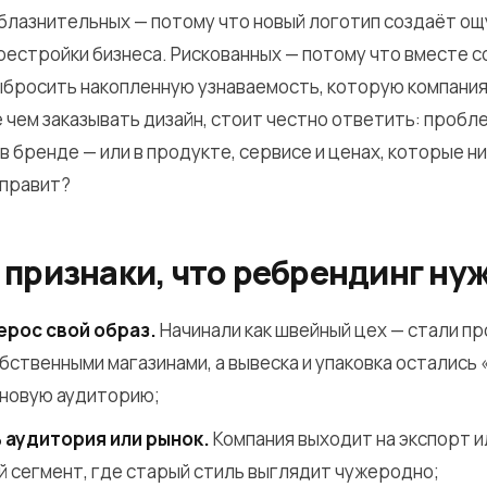
блазнительных — потому что новый логотип создаёт о
рестройки бизнеса. Рискованных — потому что вместе с
ыбросить накопленную узнаваемость, которую компани
 чем заказывать дизайн, стоит честно ответить: пробл
 бренде — или в продукте, сервисе и ценах, которые н
справит?
 признаки, что ребрендинг ну
ерос свой образ.
Начинали как швейный цех — стали п
бственными магазинами, а вывеска и упаковка остались
 новую аудиторию;
 аудитория или рынок.
Компания выходит на экспорт и
 сегмент, где старый стиль выглядит чужеродно;