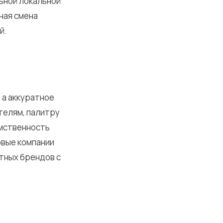
льной локальной
ная смена
й.
 а аккуратное
телям, палитру
емственность
овые компании
тных брендов с