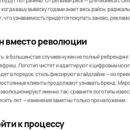
ы будут потрачены. Отдельный риск — для бизнеса с си
 когда вашу вывеску годами знает весь район, радикаль
т, что узнаваемость придётся покупать заново, рекламо
н вместо революции
ь: в большинстве случаев нужен не полный ребрендинг,
ефреш. Логотип чистят и адаптируют к цифровым носи
дят в порядок, стиль фиксируют в гайдлайне — но пре
 постоянные клиенты продолжают узнавать бренд. Мир
эволюционируют именно так: сравните логотипы извес
есять лет — изменения заметны только при наложении.
йти к процессу