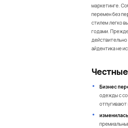
маркетинге. Со
перемен без пе
стилем легко в
годами. Прежде
действительно в
айдентика не и
Честные
Бизнес пер
одежды с со
отпугивают
изменилась
премиальный