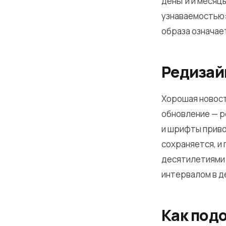
деньги и месяц
узнаваемостью:
образа означае
Редизай
Хорошая новост
обновление — р
и шрифты приво
сохраняется, и
десятилетиями 
интервалом в д
Как подо