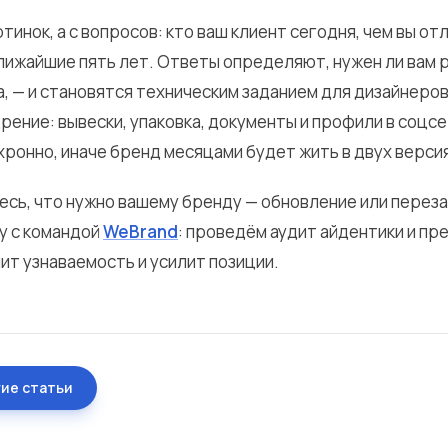
ртинок, а с вопросов: кто ваш клиент сегодня, чем вы от
ближайшие пять лет. Ответы определяют, нужен ли вам
а, — и становятся техническим заданием для дизайнеров
рение: вывески, упаковка, документы и профили в соцс
хронно, иначе бренд месяцами будет жить в двух версия
есь, что нужно вашему бренду — обновление или переза
у с командой
WeBrand
: проведём аудит айдентики и пр
ит узнаваемость и усилит позиции.
гие статьи