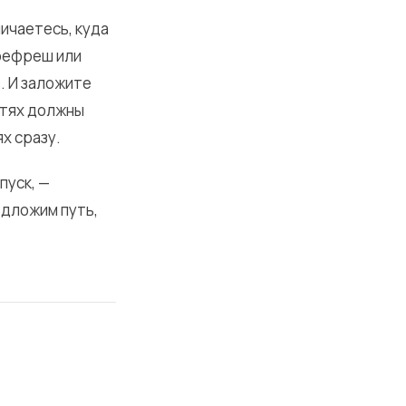
личаетесь, куда
 рефреш или
. И заложите
етях должны
х сразу.
пуск, —
едложим путь,