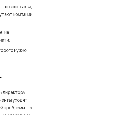
 аптеки, такси,
путают компании
е, не
чати;
оторого нужно
г
, «директору
лиенты уходят
ей проблемы — а