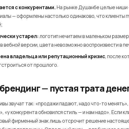
ается с конкурентами.
На рынке Душанбе целые ниши —
алы — оформлены настолько одинаково, что клиенты 
;
ически устарел:
логотип нечитаем в маленьком размер
в вебной версии, цвета невозможно воспроизвести в пе
мена владельца или репутационный кризис
, после к
тстроиться от прошлого.
брендинг — пустая трата дене
вы звучат так: «продажи падают, надо что-то менять»
, «у конкурента обновился стиль — и нам надо». Если к
 новый фирменный знак лишь отсрочит решение настоящ