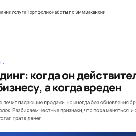
пании
Услуги
Портфолио
Работы по SMM
Вакансии
Г.
динг: когда он действите
изнесу, а когда вреден
е лечит падающие продажи, но иногда без обновления б
олок. Разбираем честные признаки, что пора меняться, и 
стая трата денег.