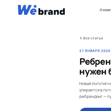
О ком
Все статьи
27 ЯНВАРЯ 2026 
Ребрен
нужен б
Новый логотип н
упирается в пот
ребрендинг — пу