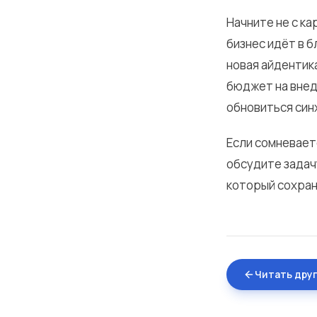
Начните не с ка
бизнес идёт в 
новая айдентик
бюджет на внед
обновиться син
Если сомневает
обсудите задач
который сохран
Читать дру