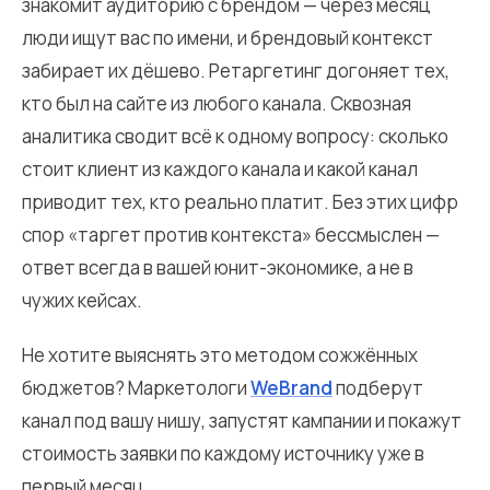
знакомит аудиторию с брендом — через месяц
люди ищут вас по имени, и брендовый контекст
забирает их дёшево. Ретаргетинг догоняет тех,
кто был на сайте из любого канала. Сквозная
аналитика сводит всё к одному вопросу: сколько
стоит клиент из каждого канала и какой канал
приводит тех, кто реально платит. Без этих цифр
спор «таргет против контекста» бессмыслен —
ответ всегда в вашей юнит-экономике, а не в
чужих кейсах.
Не хотите выяснять это методом сожжённых
бюджетов? Маркетологи
WeBrand
подберут
канал под вашу нишу, запустят кампании и покажут
стоимость заявки по каждому источнику уже в
первый месяц.